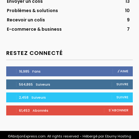
Envoyer un colis
13
Problèmes & solutions
10
Recevoir un colis
9
E-commerce & business
7
RESTEZ CONNECTÉ
J'AIME
16,985
Fans
SUIVRE
564,865
Suiveurs
SUIVRE
2,458
Suiveurs
S'ABONNER
61,453
Abonnés
©AbidjanExpress.com. All rights reserved - Hébergé par Eburny Hosting