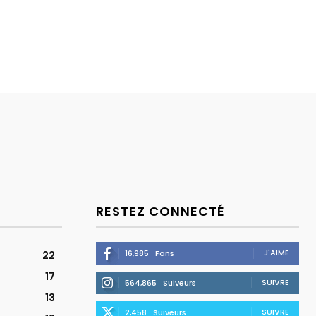
RESTEZ CONNECTÉ
J'AIME
16,985
Fans
22
17
SUIVRE
564,865
Suiveurs
13
SUIVRE
2,458
Suiveurs