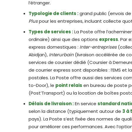
l’étranger.
Typologie de clients :
grand public (envois de l
Plus
pour les entreprises, incluant collecte quoti
Types de services :
La Poste offre l’achemin
ordinaire) ainsi que des options
express
. Par 
express domestiques :
Inter-entreprises
(collec
Abidjan),
Interurbain
(livraison accélérée de cour
services de coursier dédié (Coursier à Demeure
de courrier express sont disponibles : l’EMS et
postales. La Poste offre aussi des services 
to-Door), le
point relais
en bureau de poste pour
(Post’Transport) ou la location de boîtes posta
Délais de livraison :
En service
standard nati
selon la distance (typiquement autour de
3 à 
pays). La Poste s’est fixée des normes de qual
pour améliorer ces performances. Avec l’optio