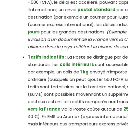
+500 FCFA), le délai est accéléré, pouvant ap
l’international, un envoi
postal standard
par a
destination (par exemple un courrier pour l’Eu
(courrier express international), les délais indi
jours
pour les grandes destinations.
(Exemple :
livraison d’un document de la France vers la Cô
ailleurs dans le pays, reflétant le niveau de ser
Tarifs indicatifs :
La Poste se distingue par des
standards. Les
colis intérieurs
sont accessibl
par exemple, un colis de
1 kg
envoyé n’importe 
ordinaire (auxquels on peut ajouter 500 FCFA si
tarifs sont forfaitaires sur le territoire nationa
(suivis) sont possibles moyennant un supplément 
postaux restent attractifs comparés aux transpo
vers la France
via la Poste coûte autour de
2
40 €). En EMS ou Aramex (express international)
mais inférieurs aux transporteurs express privés 