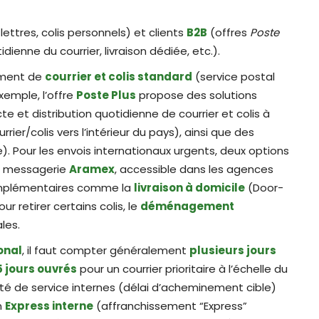
ettres, colis personnels) et clients
B2B
(offres
Poste
dienne du courrier, livraison dédiée, etc.).
ement de
courrier et colis standard
(service postal
exemple, l’offre
Poste Plus
propose des solutions
te et distribution quotidienne de courrier et colis à
rier/colis vers l’intérieur du pays), ainsi que des
). Pour les envois internationaux urgents, deux options
 la messagerie
Aramex
, accessible dans les agences
complémentaires comme la
livraison à domicile
(Door-
 retirer certains colis, le
déménagement
les.
onal
, il faut compter généralement
plusieurs jours
5 jours ouvrés
pour un courrier prioritaire à l’échelle du
ité de service internes (délai d’acheminement cible)
n
Express interne
(affranchissement “Express”