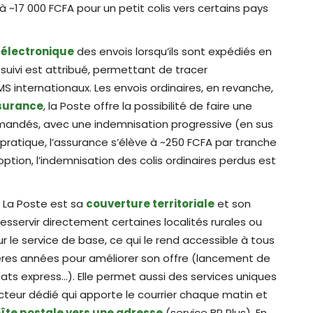
 ~17 000 FCFA pour un petit colis vers certains pays
i électronique
des envois lorsqu’ils sont expédiés en
uivi est attribué, permettant de tracer
MS internationaux. Les envois ordinaires, en revanche,
surance
, la Poste offre la possibilité de faire une
mandés, avec une indemnisation progressive (en sus
 pratique, l’assurance s’élève à ~250 FCFA par tranche
ption, l’indemnisation des colis ordinaires perdus est
 La Poste est sa
couverture territoriale
et son
 desservir directement certaines localités rurales ou
r le service de base, ce qui le rend accessible à tous
ières années pour améliorer son offre (lancement de
riats express…). Elle permet aussi des services uniques
cteur dédié qui apporte le courrier chaque matin et
îte postale vers une adresse
(service BP Plus). En