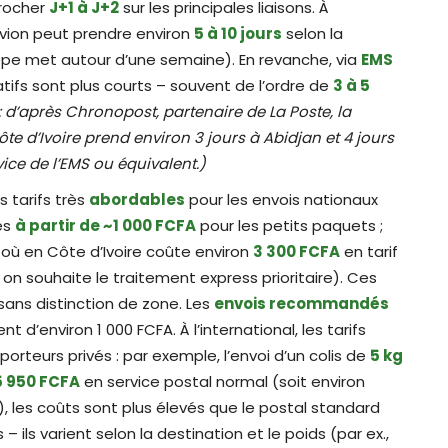
procher
J+1 à J+2
sur les principales liaisons. À
vion peut prendre environ
5 à 10 jours
selon la
rope met autour d’une semaine). En revanche, via
EMS
catifs sont plus courts – souvent de l’ordre de
3 à 5
 d’après Chronopost, partenaire de La Poste, la
te d’Ivoire prend environ 3 jours à Abidjan et 4 jours
vice de l’EMS ou équivalent.)
 tarifs très
abordables
pour les envois nationaux
es
à partir de ~1 000 FCFA
pour les petits paquets ;
où en Côte d’Ivoire coûte environ
3 300 FCFA
en tarif
 on souhaite le traitement express prioritaire). Ces
l, sans distinction de zone. Les
envois recommandés
d’environ 1 000 FCFA. À l’international, les tarifs
rteurs privés : par exemple, l’envoi d’un colis de
5 kg
5 950 FCFA
en service postal normal (soit environ
, les coûts sont plus élevés que le postal standard
– ils varient selon la destination et le poids (par ex.,