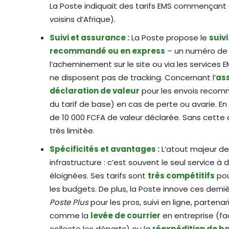
La Poste indiquait des tarifs EMS commençant à
voisins d’Afrique).
Suivi et assurance :
La Poste propose le
suiv
recommandé ou en express
– un numéro de s
l’acheminement sur le site ou via les services E
ne disposent pas de tracking. Concernant l’
as
déclaration de valeur
pour les envois recom
du tarif de base) en cas de perte ou avarie. En
de 10 000 FCFA de valeur déclarée. Sans cette o
très limitée.
Spécificités et avantages :
L’atout majeur de
infrastructure : c’est souvent le seul service à
éloignées. Ses tarifs sont
très compétitifs
pou
les budgets. De plus, la Poste innove ces dern
Poste Plus
pour les pros, suivi en ligne, partena
comme la
levée de courrier
en entreprise (fa
collecte les départs) ou la
réexpédition de bo