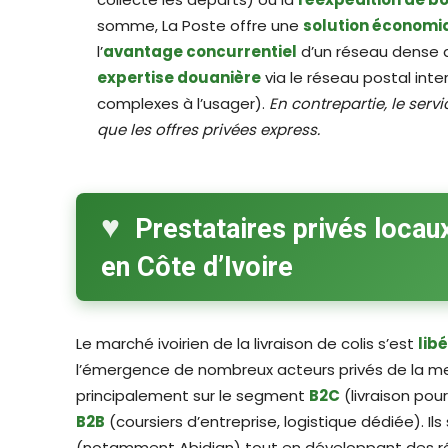
somme, La Poste offre une
solution économi
l’
avantage concurrentiel
d’un réseau dense d
expertise douanière
via le réseau postal inte
complexes à l’usager).
En contrepartie, le serv
que les offres privées express.
Prestataires privés locau
en Côte d’Ivoire
Le marché ivoirien de la livraison de colis s’est
lib
l’émergence de nombreux acteurs privés de la me
principalement sur le segment
B2C
(livraison pou
B2B
(coursiers d’entreprise, logistique dédiée). I
(notamment Abidjan) tout en développant des rése